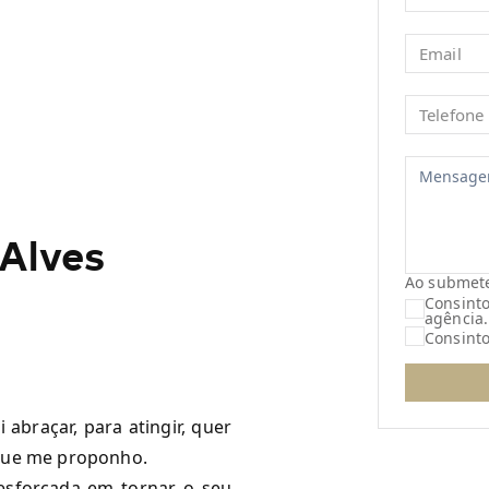
 Alves
Ao submeter
Consinto
agência
.
Consint
abraçar, para atingir, quer
 que me proponho.
sforçada em tornar o seu