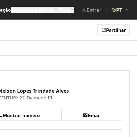
tação
Encontrar Agência
Mais
Entrar
PT
Partilhar
Nelson Lopes Trindade Alves
CENTURY 21 Diamond III
Mostrar número
Email